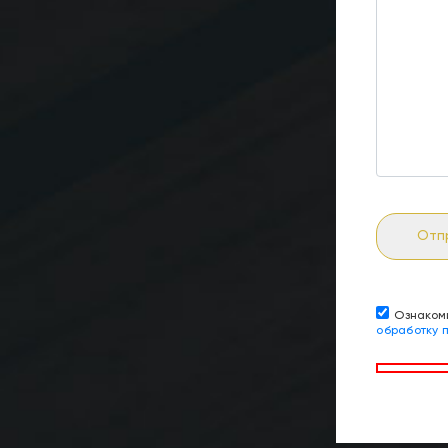
Отп
Ознаком
обработку 