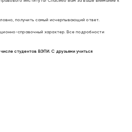
правового института! Спасибо Вам за ваше внимание к
условно, получить самый исчерпывающий ответ.
ционно-справочный характер. Все подробности
числе студентов ВЭПИ. С друзьями учиться