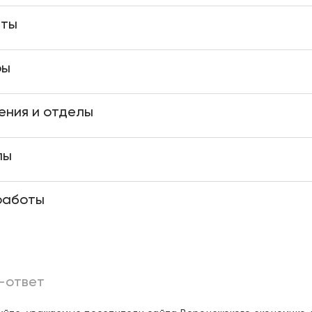
аты
ры
ения и отделы
лы
работы
-ответ