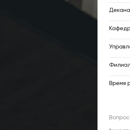
Декан
Кафед
Управл
Филиа
Время 
Вопрос