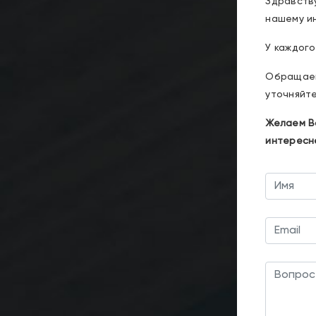
Здравств
нашему ин
У каждого
Обращаем
уточняйте
Желаем Ва
интересн