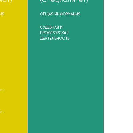
иат)
(Специалитет)
(Маг
ИЯ
ОБЩАЯ ИНФОРМАЦИЯ
ОБЩАЯ 
СУДЕБНАЯ И
ЮРИСПР
(на базе А
ПРОКУРОРСКАЯ
Воронеж)
ДЕЯТЕЛЬНОСТЬ
" г.
" г.