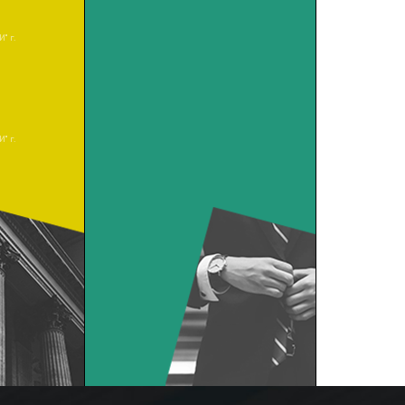
" г.
" г.